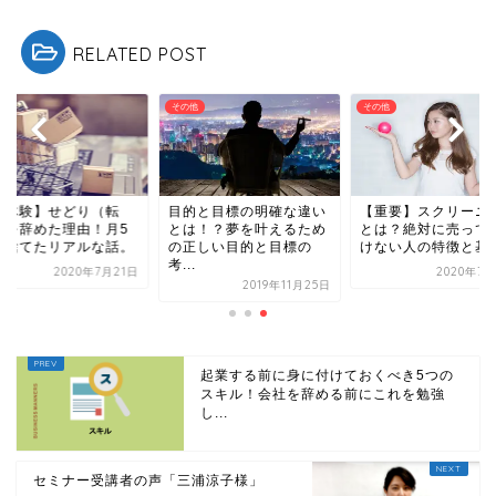
RELATED POST
他
その他
その他
的と目標の明確な違い
【重要】スクリーニング
【実体験】せどり（
は！？夢を叶えるため
とは？絶対に売ってはい
売）を辞めた理由！
正しい目的と目標の
けない人の特徴と基準！
万を捨てたリアルな
.
2020年7月20日
2020年7
2019年11月25日
起業する前に身に付けておくべき5つの
スキル！会社を辞める前にこれを勉強
し...
セミナー受講者の声「三浦涼子様」