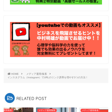
HOME
メディア運用/集客
インスタグラム（Instagram）でURLのリンク誘導を増やす3つの方法！
RELATED POST
ィア運用/集客
メディア運用/集客
メディア運用/集客