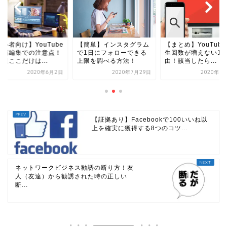
心者向け】YouTube
【簡単】インスタグラム
【まとめ】YouTub
動画編集での注意点！
で1日にフォローできる
生回数が増えない12
限ここだけは...
上限を調べる方法！
由！該当したら...
2020年6月2日
2020年7月29日
2020年5
【証拠あり】Facebookで100いいね以
上を確実に獲得する8つのコツ...
ネットワークビジネス勧誘の断り方！友
人（友達）から勧誘された時の正しい
断...